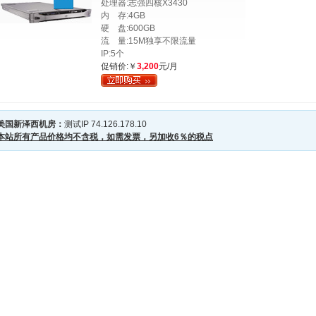
处理器:志强四核X3430
内 存:4GB
硬 盘:600GB
流 量:15M独享不限流量
IP:5个
促销价:￥
3,200
元/月
美国新泽西机房：
测试IP 74.126.178.10
本站所有产品价格均不含税，如需发票，另加收6％的税点