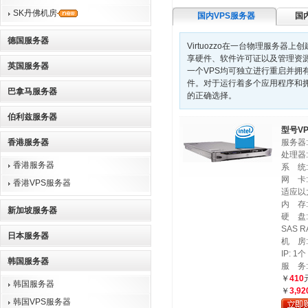
SK丹佛机房
国内VPS服务器
国
德国服务器
Virtuozzo在一台物理服务器上创建
享硬件、软件许可证以及管理资
英国服务器
一个VPS均可独立进行重启并拥
件。对于运行着多个应用程序和拥
巴拿马服务器
的正确选择。
伯利兹服务器
型号VP
香港服务器
服务器: 
处理器: 
香港服务器
系 统: 
网 卡: 
香港VPS服务器
适应以
内 存: 
新加坡服务器
硬 盘:
SAS R
日本服务器
机 房
IP: 1个
韩国服务器
服 务:
￥
410
韩国服务器
￥
3,92
韩国VPS服务器