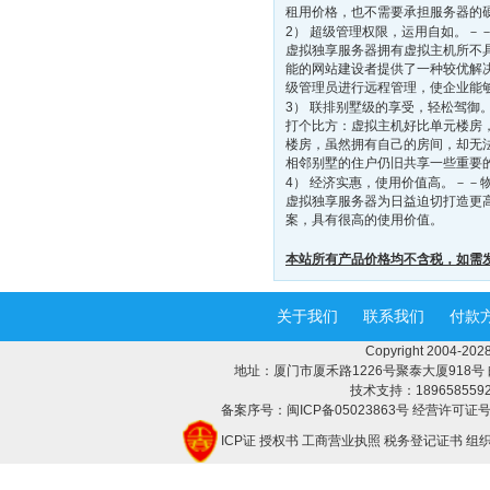
租用价格，也不需要承担服务器的
2） 超级管理权限，运用自如。－
虚拟独享服务器拥有虚拟主机所不
能的网站建设者提供了一种较优解
级管理员进行远程管理，使企业能够
3） 联排别墅级的享受，轻松驾御
打个比方：虚拟主机好比单元楼房
楼房，虽然拥有自己的房间，却无
相邻别墅的住户仍旧共享一些重要
4） 经济实惠，使用价值高。－－
虚拟独享服务器为日益迫切打造更
案，具有很高的使用价值。
本站所有产品价格均不含税，如需
关于我们
联系我们
付款
Copyright 2004-
地址：厦门市厦禾路1226号聚泰大厦918号 邮编：3
技术支持：18965855928 
备案序号：闽ICP备05023863号 经营许可证号：
ICP证
授权书
工商营业执照
税务登记证书
组