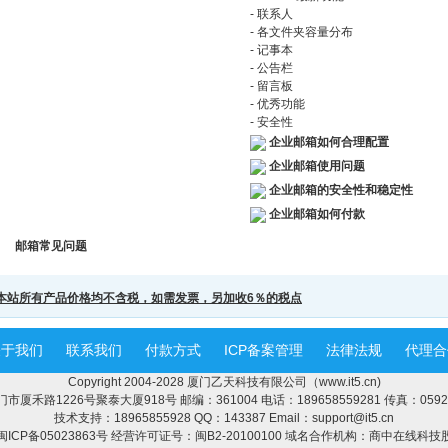
- 联系人
- 各文件夹容量分布
- 记事本
- 公告栏
- 留言板
- 优秀功能
- 安全性
企业邮箱如何合理配置
企业邮箱使用问题
企业邮箱的安全性和稳定性
企业邮箱如何付款
邮箱常见问题
本站所有产品价格均不含税，如需发票，另加收6％的税点
关于我们
联系我们
付款方式
ICP备案管理
法律法规
代理合
Copyright 2004-2028 厦门乙天科技有限公司（www.it5.cn)
厦禾路1226号聚泰大厦918号 邮编：361004 电话：189658559281 传真：0592-
技术支持：18965855928 QQ：143387 Email：support@it5.cn
CP备05023863号 经营许可证号：闽B2-20100100
域名合作机构：商中在线科技