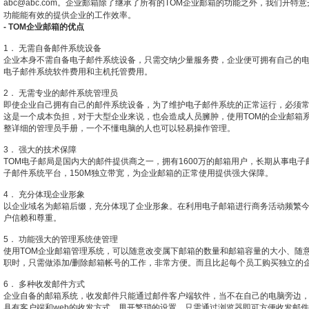
abc@abc.com。企业邮箱除了继承了所有的TOM企业邮箱的功能之外，我们开
功能能有效的提供企业的工作效率。
- TOM企业邮箱的优点
1． 无需自备邮件系统设备
企业本身不需自备电子邮件系统设备，只需交纳少量服务费，企业便可拥有自己的
电子邮件系统软件费用和主机托管费用。
2． 无需专业的邮件系统管理员
即使企业自己拥有自己的邮件系统设备，为了维护电子邮件系统的正常运行，必须
这是一个成本负担，对于大型企业来说，也会造成人员臃肿，使用TOM的企业邮箱
整详细的管理员手册，一个不懂电脑的人也可以轻易操作管理。
3． 强大的技术保障
TOM电子邮局是国内大的邮件提供商之一，拥有1600万的邮箱用户，长期从事电
子邮件系统平台，150M独立带宽，为企业邮箱的正常使用提供强大保障。
4． 充分体现企业形象
以企业域名为邮箱后缀，充分体现了企业形象。在利用电子邮箱进行商务活动频繁
户信赖和尊重。
5． 功能强大的管理系统使管理
使用TOM企业邮箱管理系统，可以随意改变属下邮箱的数量和邮箱容量的大小、随
职时，只需做添加/删除邮箱帐号的工作，非常方便。而且比起每个员工购买独立的
6． 多种收发邮件方式
企业自备的邮箱系统，收发邮件只能通过邮件客户端软件，当不在自己的电脑旁边，
具有客户端和web的收发方式，甩开繁琐的设置，只需通过浏览器即可方便收发邮