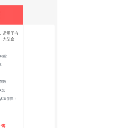
，适用于有
、大型企
功能
统
管理
恢复
多重保障！
起售