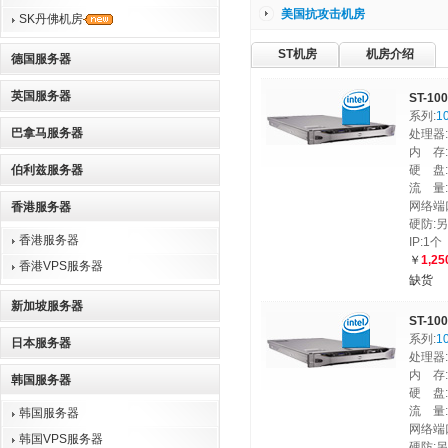
美国抗攻击机房
SK丹佛机房
ST机房
机房介绍
德国服务器
英国服务器
ST-10
系列:
1
巴拿马服务器
处理器:E
内 存:
伯利兹服务器
硬 盘:1
流 量
网络端口
香港服务器
硬防:
香港服务器
IP:1个
￥
1,25
香港VPS服务器
缺货
新加坡服务器
ST-10
系列:
1
日本服务器
处理器:E
内 存:
韩国服务器
硬 盘:1
流 量
韩国服务器
网络端口
韩国VPS服务器
硬防: