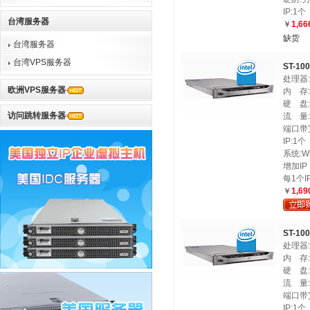
IP:1个
台湾服务器
￥
1,66
缺货
台湾服务器
台湾VPS服务器
ST-10
处理器:X
欧洲VPS服务器
内 存:
硬 盘:1
访问跳转服务器
流 量:
端口带宽
IP:1个
系统:Win
增加IP
每1个I
￥
1,69
ST-10
处理器:X
内 存:
硬 盘:1
流 量:
端口带宽
IP:1个