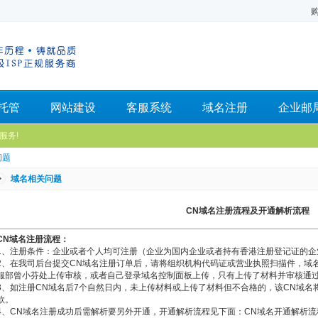
托管
网站建设
客服系统
域名注册
企业邮
服务!
问题
域名相关问题
CN域名注册流程及开通解析流程
CN
域名注册流程：
1、注册条件：企业或者个人均可注册（企业为国内企业或者持有香港注册登记证的企
2、在我司后台提交CN域名注册订单后，请将组织机构代码证或营业执照扫描件，域
服部曾小芬处上传审核，或者自己登录域名控制面板上传，只有上传了材料并审核通过
3、如注册CN域名后7个自然日内，未上传材料或上传了材料但不合格的，该CN域名将
款。
4、CN域名注册成功后需解析要另外开通，开通解析流程见下面：CN域名开通解析流