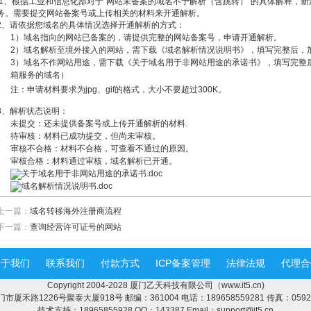
1、根据工业和信息化部对于“网站未备案的域名不予解析（含跳转）”的具体解释，新
务。需要提交网站备案号或上传相关的材料来开通解析。
2、请依据您域名的具体情况选择开通解析的方式：
1）域名指向的网站已备案的，请提供完整的网站备案号，申请开通解析。
2）域名解析至境外接入的网站，需下载《域名解析情况说明书》，填写完整后，
3）域名不作网站用途，需下载《关于域名用于非网站用途的承诺书》，填写完整
箱服务的域名）
注：申请材料要求为jpg、gif的格式，大小不要超过300K。
3、解析状态说明：
未提交：还未提供备案号或上传开通解析的材料.
待审核：材料已成功提交，但尚未审核。
审核不合格：材料不合格，可查看不通过的原因。
审核合格：材料通过审核，域名解析已开通。
关于域名用于非网站用途的承诺书.doc
域名解析情况说明书.doc
上一篇：
域名转移海外注册商流程
下一篇：
查询经营许可证号的网站
关于我们
联系我们
付款方式
ICP备案管理
法律法规
代理合
Copyright 2004-2028 厦门乙天科技有限公司（www.it5.cn)
厦禾路1226号聚泰大厦918号 邮编：361004 电话：189658559281 传真：0592-
技术支持：18965855928 QQ：143387 Email：support@it5.cn