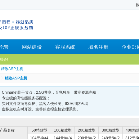
托管
网站建设
客服系统
域名注册
企业邮
服务!
 精致ASP主机
精致ASP主机
Chinanet骨干节点，2.5G共享，百兆独享，带宽资源充裕；
专业级的高性能服务器配置；
实时文件防病毒保护、黑客入侵检测、IIS应用防火墙；
虚拟主机实时开设、完善的虚拟主机管理系统。
产品名称
50精致型
100精致型
200精致型
300精致型
400精
104元/年(4
144元/年(4
200元/年(2
248元/年(2
312元/年