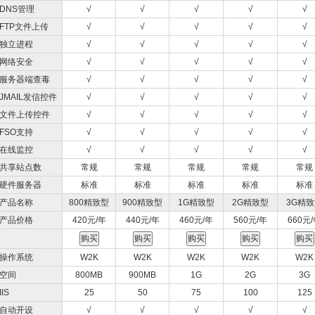
DNS管理
√
√
√
√
√
FTP文件上传
√
√
√
√
√
独立进程
√
√
√
√
√
网络安全
√
√
√
√
√
服务器端查毒
√
√
√
√
√
JMAIL发信控件
√
√
√
√
√
文件上传控件
√
√
√
√
√
FSO支持
√
√
√
√
√
在线监控
√
√
√
√
√
共享站点数
常规
常规
常规
常规
常规
硬件服务器
标准
标准
标准
标准
标准
产品名称
800精致型
900精致型
1G精致型
2G精致型
3G精
产品价格
420元/年
440元/年
460元/年
560元/年
660元
操作系统
W2K
W2K
W2K
W2K
W2K
空间
800MB
900MB
1G
2G
3G
IIS
25
50
75
100
125
自动开设
√
√
√
√
√