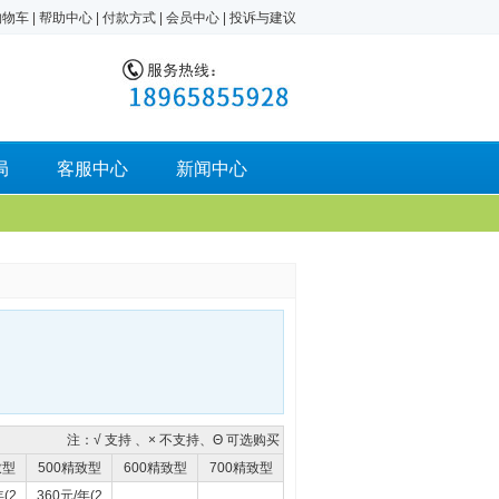
购物车
|
帮助中心
|
付款方式
|
会员中心
|
投诉与建议
局
客服中心
新闻中心
注：√ 支持 、× 不支持、Θ 可选购买
致型
500精致型
600精致型
700精致型
(2
360元/年(2