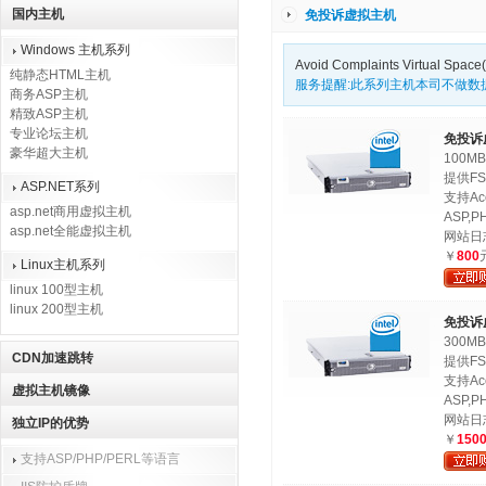
国内主机
免投诉虚拟主机
Windows 主机系列
Avoid Complaints Virtual S
纯静态HTML主机
服务提醒:此系列主机本司不做
商务ASP主机
精致ASP主机
专业论坛主机
免投诉
豪华超大主机
100M
提供FS
ASP.NET系列
支持Ac
asp.net商用虚拟主机
ASP,PH
asp.net全能虚拟主机
网站日
￥
800
Linux主机系列
linux 100型主机
linux 200型主机
免投诉
300M
CDN加速跳转
提供FS
支持Ac
虚拟主机镜像
ASP,PH
网站日
独立IP的优势
￥
150
支持ASP/PHP/PERL等语言