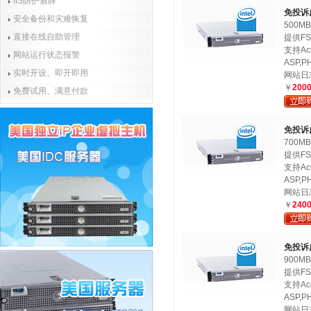
IIS防护盾牌
免投诉
安全备份和灾难恢复
500M
直接在线自助管理
提供FS
支持Ac
网站运行状态报警
ASP,PH
实时开设、即开即用
网站日
￥
200
免费试用、满意付款
免投诉
700M
提供FS
支持Ac
ASP,PH
网站日
￥
240
免投诉
900M
提供FS
支持Ac
ASP,PH
网站日