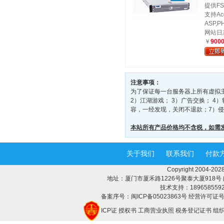
提供FS
支持Ac
ASP,PH
网站日
￥
900
注意事项：
为了保证每一台服务器上所有虚拟
2）江湖游戏； 3）广告交换； 
容，一经发现，关闭不退款；7）侵
本站所有产品价格均不含税，如需
关于我们
联系我们
付款
Copyright 2004-
地址：厦门市厦禾路1226号聚泰大厦918号 邮编：3
技术支持：18965855928 
备案序号：闽ICP备05023863号 经营许可证号：
ICP证
授权书
工商营业执照
税务登记证书
组