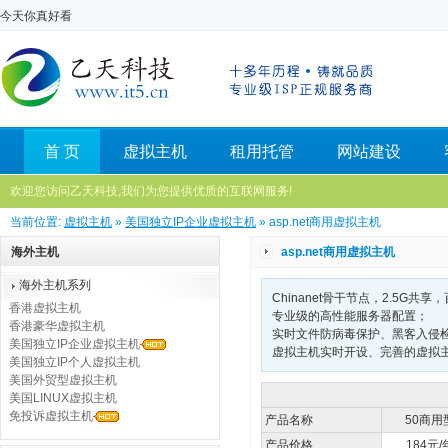
今天你真好看
首 页
虚拟主机
租用托管
网站建设
欢迎您访问乙天科技,我们为您提供优质的互联网服务!
当前位置:
虚拟主机
»
美国独立IP企业虚拟主机
» asp.net商用虚拟主机
海外主机
asp.net商用虚拟主机
海外主机系列
Chinanet骨干节点，2.5G
香港虚拟主机
专业级的高性能服务器配置；
香港豪华虚拟主机
实时文件防病毒保护、黑客入侵检
美国独立IP企业虚拟主机
虚拟主机实时开设、完善的虚拟
美国独立IP个人虚拟主机
美国外贸型虚拟主机
美国LINUX虚拟主机
免投诉虚拟主机
产品名称
50商用
产品价格
184元/