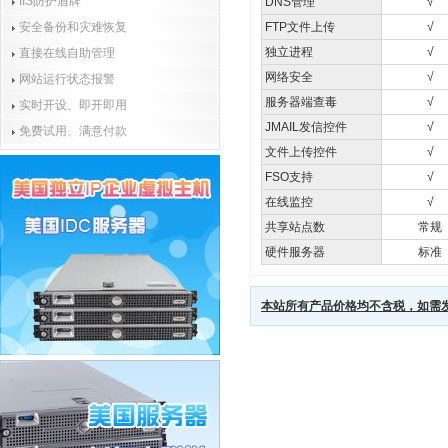
IIS防护盾牌
DNS管理
√
安全备份和灾难恢复
FTP文件上传
√
独立进程
√
直接在线自助管理
网络安全
√
网站运行状态报警
服务器端查毒
√
实时开设、即开即用
JMAIL发信控件
√
免费试用、满意付款
文件上传控件
√
FSO支持
√
在线监控
√
共享站点数
常规
硬件服务器
标准
本站所有产品价格均不含税，如需