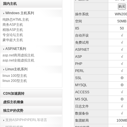
国内主机
Windows 主机系列
操作系统
WIN20
纯静态HTML主机
空间
50MB
商务ASP主机
IIS
50
精致ASP主机
专业论坛主机
自动开设
√
豪华超大主机
免费试用
√
ASP.NET系列
ASP.NET
√
asp.net商用虚拟主机
ASP
√
asp.net全能虚拟主机
PHP
√
Linux主机系列
PERL
√
linux 100型主机
SSL
Θ
linux 200型主机
MYSQL
Θ
ACCESS
√
CDN加速跳转
MS SQL
Θ
虚拟主机镜像
日志文件
√
独立IP的优势
数据备份
√
支持ASP/PHP/PERL等语言
集团邮局
100M