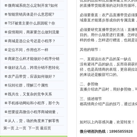
优质的品质和优质服务建立长久的
微商城系统怎么定制开发?如何
的直播带货能逐渐的达到良性循环
智能营销具体是什么意思呢?
必须要垂直：农产品直播带货必须
域垂直才能逐步形成你的专属流量
TST被查主要什么原因呢？你
必须要研究直播带货的方法：直播
疫情期间，商家要怎么做到流量
目的。用什么场景进行直播、怎样
样的价格，怎样进行赠送，也就是
商城是选公众号还是小程序？
其他的细节：
定位不同，作用也不一样
商家怎么样才能做好小程序分销
一、直观说出农产品的某一缺点
没有避讳产品的缺点，反而容易获
做好这几点，跨境分销不愁转化
径，也是高情商的表现，更容易拉
的来说还是酸甜可口的。
农产品带货，应该如何做好？
二、参照物
玩转社群，理解三个属性
直播介绍农产品时，用好参照物，
既共生，又复杂的竞争关系
三、描述细节
手机移动网站和小程序，那个为
都高情商介绍产品的技巧，通过淡
想要提高微信小程序商城销量，
从人，货，场的角度来了解零售
如对以上内容感兴趣，欢迎转发！
第一页 上一页
下一页
最后页
微分销咨訽热线：18965855928