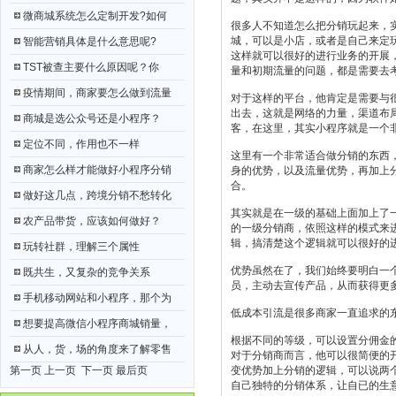
微商城系统怎么定制开发?如何
很多人不知道怎么把
分销玩起来，
城，可以是小店，或者是自己来定
智能营销具体是什么意思呢?
这样就可以很好的进行业务的开展
TST被查主要什么原因呢？你
量和初期流量的问题，都是需要去
疫情期间，商家要怎么做到流量
对于这样的平台，他肯定是需要与
出去，这就是网络的力量，渠道布
商城是选公众号还是小程序？
客，在这里，其实小程序就是一个
定位不同，作用也不一样
这里有一个非常适合做分销的东西
商家怎么样才能做好小程序分销
身的优势，以及流量优势，再加上
合。
做好这几点，跨境分销不愁转化
其实就是在一级的基础上面加上了一
农产品带货，应该如何做好？
的
一级分销商，依照这样的模式来
辑，搞清楚这个逻辑就可以很好的
玩转社群，理解三个属性
优势虽然在了，我们始终要明白一
既共生，又复杂的竞争关系
员，主动去宣传产品，从而获得更
手机移动网站和小程序，那个为
低成本引流是很多商家一直追求的
想要提高微信小程序商城销量，
根据不同的等级，可以设置分佣金
从人，货，场的角度来了解零售
对于分销商而言，他可以很简便的
第一页 上一页
下一页
最后页
变优势加上分销的逻辑，可以说两
自己独特的分销体系，让自已的生