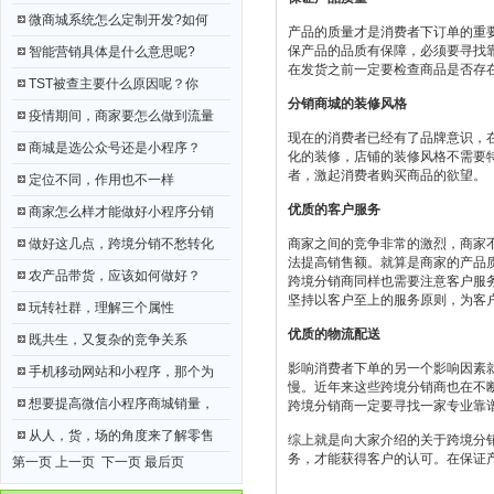
微商城系统怎么定制开发?如何
产品的质量才是消费者下订单的重
保产品的品质有保障，必须要寻找
智能营销具体是什么意思呢?
在发货之前一定要检查商品是否存
TST被查主要什么原因呢？你
分销商城的装修风格
疫情期间，商家要怎么做到流量
现在的消费者已经有了品牌意识，
商城是选公众号还是小程序？
化的装修，店铺的装修风格不需要
者，激起消费者购买商品的欲望。
定位不同，作用也不一样
优质的客户服务
商家怎么样才能做好小程序分销
做好这几点，跨境分销不愁转化
商家之间的竞争非常的激烈，商家
法提高销售额。就算是商家的产品
农产品带货，应该如何做好？
跨境分销商同样也需要注意客户服
坚持以客户至上的服务原则，为客
玩转社群，理解三个属性
优质的物流配送
既共生，又复杂的竞争关系
影响消费者下单的另一个影响因素
手机移动网站和小程序，那个为
慢。近年来这些跨境分销商也在不
想要提高微信小程序商城销量，
跨境分销商一定要寻找一家专业靠
从人，货，场的角度来了解零售
综上就是向大家介绍的关于跨境分
务，才能获得客户的认可。在保证
第一页 上一页
下一页
最后页